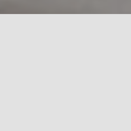
Confiez-nous votre projet
Votre rénovation clé
en main
Projet travaux
clé en main
, interlocuteur unique,
accompagné du début jusqu’à la réception de vos